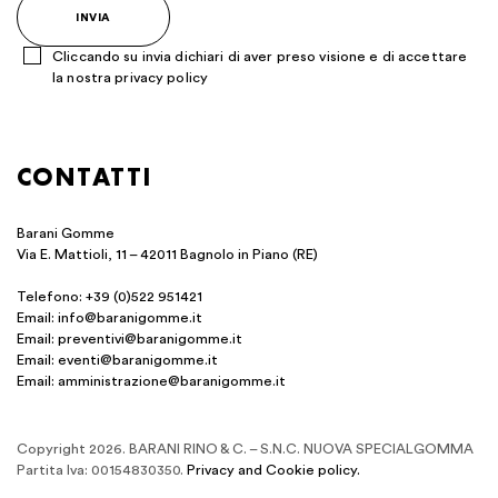
prega
di
Cliccando su invia dichiari di aver preso visione e di accettare
lasciare
la nostra
privacy policy
vuoto
questo
Alternative:
campo.
CONTATTI
Barani Gomme
Via E. Mattioli, 11 – 42011 Bagnolo in Piano (RE)
Telefono:
+39 (0)522 951421
Email:
info@baranigomme.it
Email:
preventivi@baranigomme.it
Email:
eventi@baranigomme.it
Email:
amministrazione@baranigomme.it
Copyright 2026. BARANI RINO & C. – S.N.C. NUOVA SPECIALGOMMA
Partita Iva: 00154830350.
Privacy and Cookie policy.