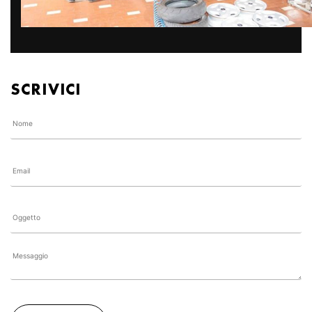
SCRIVICI
Si