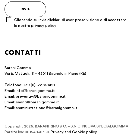
Si
prega
di
Cliccando su invia dichiari di aver preso visione e di accettare
lasciare
la nostra
privacy policy
vuoto
questo
Alternative:
campo.
CONTATTI
Barani Gomme
Via E. Mattioli, 11 – 42011 Bagnolo in Piano (RE)
Telefono:
+39 (0)522 951421
Email:
info@baranigomme.it
Email:
preventivi@baranigomme.it
Email:
eventi@baranigomme.it
Email:
amministrazione@baranigomme.it
Copyright 2026. BARANI RINO & C. – S.N.C. NUOVA SPECIALGOMMA
Partita Iva: 00154830350.
Privacy and Cookie policy.