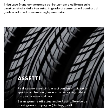
Il risultato è una convergenza perfettamente calibrata sulle
caratteristiche della tua auto, in grado di aumentare il comfort di
guida e ridurre il consumo degli pneumatici.
ASSETTI
Realizziamo assetti ribassati con ammortizzatori
sportivi anche con ghiere ad altezza regolabile
per performance al top.
Barani gomme effettua anche Racing Service per
prestigiose compagnie (Dunlop, Pirelli,